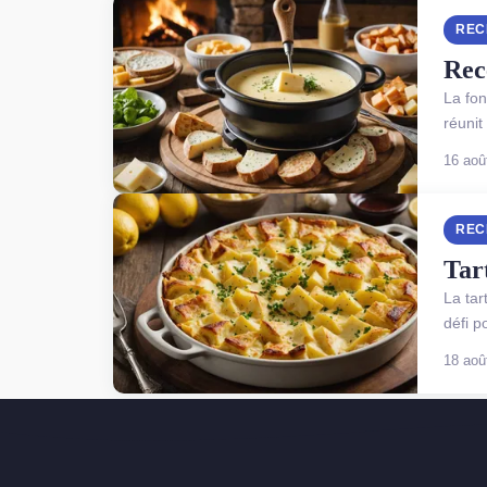
REC
Rec
La fon
réunit
16 aoû
REC
Tart
La tar
défi p
18 aoû