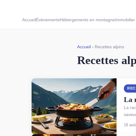
Accueil
Événements
Hébergements en montagne
Immobilier 
Accueil
› Recettes alpins
Recettes al
REC
La 
La rac
saveur
18 aoû